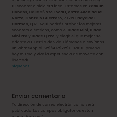
modelos y recibe asistencias sobre cómo elegir
tu scooter o bicicleta ideal. Estamos en
Yaakun
Condos, Calle 26 Nte Local 1, entre Avenida 45
Norte, Gonzalo Guerrero, 77720 Playa del
Carmen, Q.R.
. Aquí podrás probar los mejores
scooters eléctricos, como el
Blade Mini
,
Blade
Mini Pro
y
Blade Q Pro
, y elegir el que mejor se
adapte a tu estilo de vida. Llámanos o envíanos
un WhatsApp al
529841792291
. ¡Haz tu prueba
hoy mismo y vive la experiencia de moverte con
libertad!
Síguenos.
Enviar comentario
Tu dirección de correo electrónico no será
publicada.
Los campos obligatorios están
marcados con
*