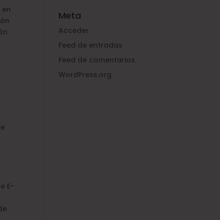
o en
Meta
ión
Acceder
ión
Feed de entradas
Feed de comentarios
WordPress.org
de
e E-
de