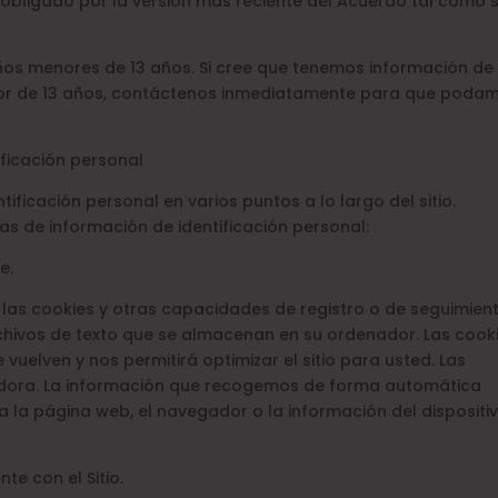
 obligado por la versión más reciente del Acuerdo tal como 
ños menores de 13 años. Si cree que tenemos información de
enor de 13 años, contáctenos inmediatamente para que poda
ficación personal
ificación personal en varios puntos a lo largo del sitio.
as de información de identificación personal:
e.
r las cookies y otras capacidades de registro o de seguimien
hivos de texto que se almacenan en su ordenador. Las cook
 vuelven y nos permitirá optimizar el sitio para usted. Las
dora. La información que recogemos de forma automática
a a la página web, el navegador o la información del dispositi
te con el Sitio.