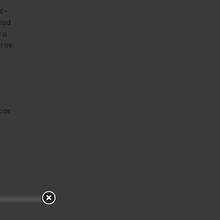
 E-
idad
ra
tros
icar