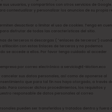
e sus usuarios, y compartirlos con otros servicios de Google
a contextualizar y personalizar los anuncios de su propia r
miten desactivar o limitar el uso de cookies. Tenga en cue
ara disfrutar de todas las características del sitio.
nas de terceros ni descargas ( “enlaces de terceros”) cuan
a afiliación con estas Enlaces de terceros y no podemos
do se accede a ellos. Por favor tenga cuidado al acceder
a empresa por correo electrónico a servicio@E-Motion.eco
 y cancelar sus datos personales, así como de oponerse al
nsentimiento que para tal fin nos haya otorgado, a través d
o. Para conocer dichos procedimientos, los requisitos y
uestro responsable de datos personales al correo
sonales pueden ser transferidos y tratados dentro y fuera 