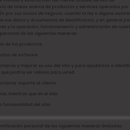
 calidad y satisfacción del cliente, análisis de uso de
envío de avisos acerca de productos y servicios operados por
 y/o por sus socios de negocio; cuando la ley o alguna autor
n de sus datos y documentos de identificación, y en general pa
nes y la operación, funcionamiento y administración de nues
 personal de las siguientes maneras:
tas de los productos.
ductos de software.
 compras y mejorar su uso del sitio y para ayudarnos a identif
 que podría ser valioso para usted.
rcionar soporte al cliente.
cia, mientras que en el sitio.
la funcionalidad del sitio.
ntificación personal de las siguientes maneras limitadas: