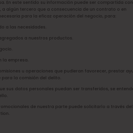
sa. En este sentido su información puede ser compartida co
s, a algún tercero que a consecuencia de un contrato o en
necesaria para la eficaz operación del negocio, para:
do a las necesidades.
s agregados a nuestros productos.
gocio.
n la empresa.
, omisiones u operaciones que pudieran favorecer, prestar ay
 para la comisión del delito.
que sus datos personales puedan ser transferidos, se entend
llo.
romocionales de nuestra parte puede solicitarlo a través del
tion.