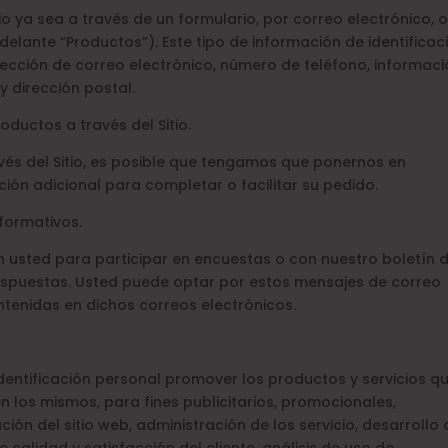
tio ya sea a través de un formulario, por correo electrónico, 
elante “Productos”). Este tipo de información de identificac
rección de correo electrónico, número de teléfono, informac
y dirección postal.
roductos a través del Sitio.
és del Sitio, es posible que tengamos que ponernos en
ón adicional para completar o facilitar su pedido.
nformativos.
usted para participar en encuestas o con nuestro boletín 
respuestas. Usted puede optar por estos mensajes de correo
ntenidas en dichos correos electrónicos.
identificación personal promover los productos y servicios qu
n los mismos, para fines publicitarios, promocionales,
ión del sitio web, administración de los servicio, desarrollo 