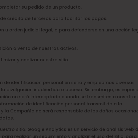
 completar su pedido de un producto.
de crédito de terceros para facilitar los pagos.
ión u orden judicial legal, o para defenderse en una acción le
sición o venta de nuestros activos.
imizar y analizar nuestro sitio.
n de identificación personal en serio y empleamos diversas
a divulgación inadvertida o acceso. Sin embargo, es imposi
cación no será interceptada cuando se transmiten a nosotros
 información de identificación personal transmitida a la
o y la Compañía no será responsable de los daños ocasiona
datos.
estro sitio. Google Analytics es un servicio de análisis web 
para realizar un seguimiento y analizar el uso del Sitio, para