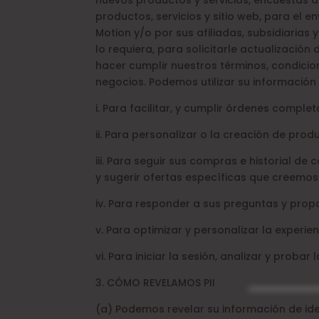
nuevos productos y servicios, encuestas de
productos, servicios y sitio web, para el 
Motion y/o por sus afiliadas, subsidiarias
lo requiera, para solicitarle actualizació
hacer cumplir nuestros términos, condicio
negocios. Podemos utilizar su información
i. Para facilitar, y cumplir órdenes comple
ii. Para personalizar o la creación de pro
iii. Para seguir sus compras e historial de
y sugerir ofertas específicas que creemos
iv. Para responder a sus preguntas y propo
v. Para optimizar y personalizar la experien
vi. Para iniciar la sesión, analizar y probar 
3. CÓMO REVELAMOS PII
(a) Podemos revelar su información de ide