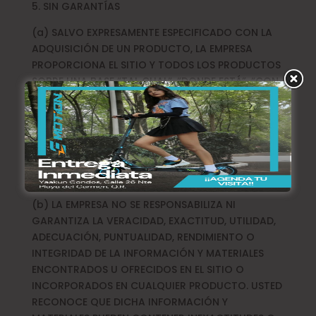
5. SIN GARANTÍAS
(a) SALVO EXPRESAMENTE ESPECIFICADO CON LA
ADQUISICIÓN DE UN PRODUCTO, LA EMPRESA
PROPORCIONA EL SITIO Y TODOS LOS PRODUCTOS
SOBRE UNA BASE “TAL CUAL“, “DONDE ESTÁ”, “CON
TODOS LOS DEFECTOS” Y SIN NINGUNA GARANTÍA
EXPRESA O IMPLÍCITA O RESPONSABILIDAD DE
NINGÚN TIPO, INCLUYENDO CUALQUIER GARANTÍA
IMPLÍCITA DE COMERCIALIZACIÓN, EXACTITUD,
CALIDAD, O APLICACIÓN PARA UN FIN
DETERMINADO.
(b) LA EMPRESA NO SE RESPONSABILIZA NI
GARANTIZA LA VERACIDAD, EXACTITUD, UTILIDAD,
ADECUACIÓN, PUNTUALIDAD, RENDIMIENTO O
INTEGRIDAD DE LA INFORMACIÓN Y MATERIALES
ENCONTRADOS U OFRECIDOS EN EL SITIO O
INCORPORADOS EN CUALQUIER PRODUCTO. USTED
RECONOCE QUE DICHA INFORMACIÓN Y