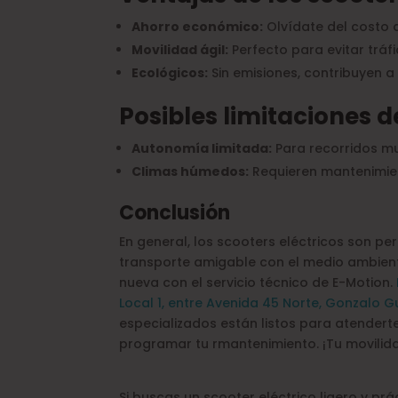
Ahorro económico:
Olvídate del costo 
Movilidad ágil:
Perfecto para evitar tráf
Ecológicos:
Sin emisiones, contribuyen a
Posibles limitaciones d
Autonomía limitada:
Para recorridos mu
Climas húmedos:
Requieren mantenimien
Conclusión
En general, los scooters eléctricos son 
transporte amigable con el medio ambient
nueva con el servicio técnico de E-Motion.
Local 1, entre Avenida 45 Norte, Gonzalo G
especializados están listos para atender
programar tu rmantenimiento. ¡Tu movilida
Si buscas un scooter eléctrico ligero y pr