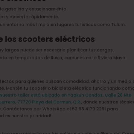
de gasolina y estacionamiento.
ico y moverte rápidamente.
 un entorno más limpio en lugares turísticos como Tulum.
e los scooters eléctricos
y largos puede ser necesario planificar tus cargas.
to en temporadas de lluvia, comunes en la Riviera Maya.
perfectos para quienes buscan comodidad, ahorro y un medio 
e. Mantén tu scooter o bicicleta eléctrica funcionando com
Nuestro taller está ubicado en Yaakun Condos, Calle 26 Nte
uerrero, 77720 Playa del Carmen, Q.R.
, donde nuestros técnic
te. Contáctanos por WhatsApp al 52 98 4179 2291 para
d es nuestra prioridad!
áctico para moverte por las calles y playas de Playa del Carm