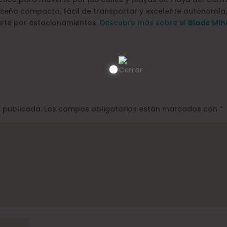
diseño compacto, fácil de transportar y excelente autonomía,
arte por estacionamientos.
Descubre más sobre el
Blade Min
á publicada.
Los campos obligatorios están marcados con
*