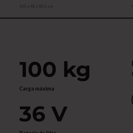
105 x 48 x 80.5 cm
100 kg
Carga máxima
36 V
Batería de litio