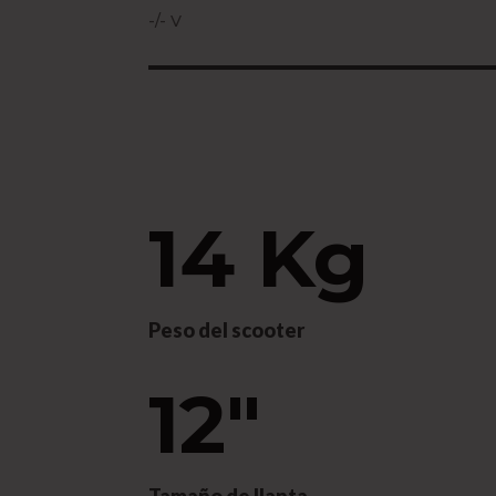
-/- V
14 Kg
Peso del scooter
12"
Tamaño de llanta